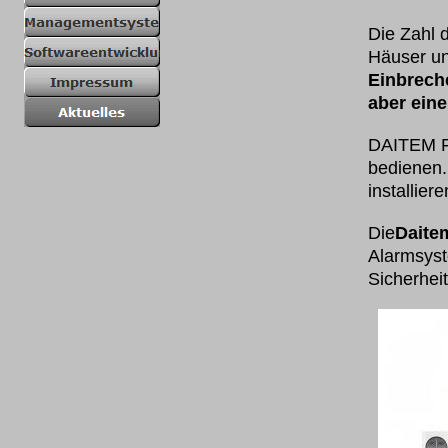
Die Zahl d
Häuser un
Einbrech
aber ein
DAITEM Fu
bedienen.
installiere
Die
Daite
Alarmsyst
Sicherhei